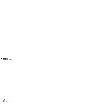
n kann …
t und …