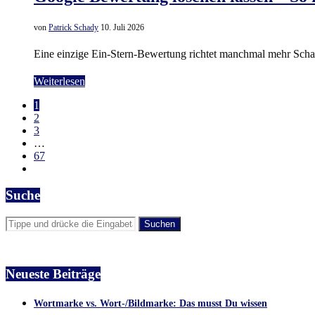
von
Patrick Schady
10. Juli 2026
Eine einzige Ein-Stern-Bewertung richtet manchmal mehr Sch
Weiterlesen
1
2
3
…
67
Suche
Neueste Beiträge
Wortmarke vs. Wort-/Bildmarke: Das musst Du wissen